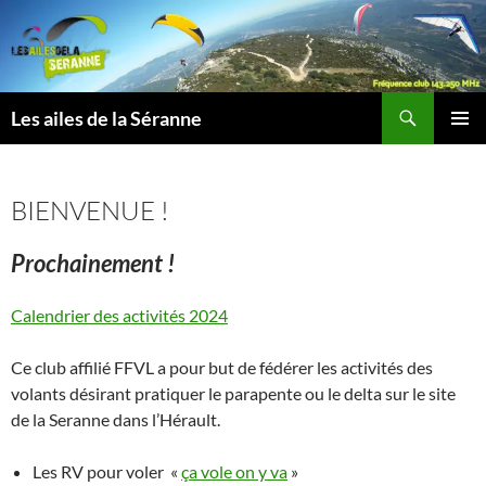
Aller
au
contenu
Recherche
Les ailes de la Séranne
MENU
PRINCI
BIENVENUE !
Prochainement !
Calendrier des activités 2024
Ce club affilié FFVL a pour but de fédérer les activités des
volants désirant pratiquer le parapente ou le delta sur le site
de la Seranne dans l’Hérault.
Les RV pour voler «
ça vole on y va
»