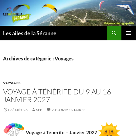
Aller
au
contenu
Recherche
Les ailes de la Séranne
MENU
PRINCI
Archives de catégorie : Voyages
VOYAGES
VOYAGE À TÉNÉRIFE DU 9 AU 16
JANVIER 2027.
06/03/2026
SEB
20 COMMENTAIRES
Voyage à Tenerife – Janvier 2027