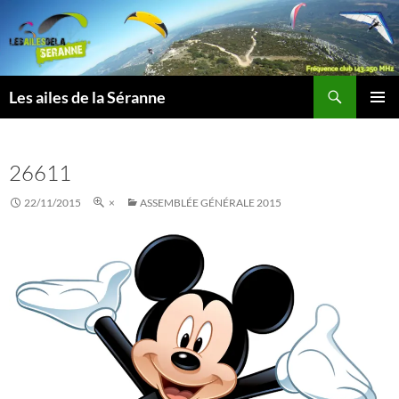
Aller
au
contenu
Recherche
Les ailes de la Séranne
MENU
PRINCI
26611
22/11/2015
×
ASSEMBLÉE GÉNÉRALE 2015