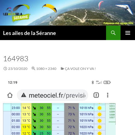
Aller
au
contenu
Recherche
Les ailes de la Séranne
MENU
PRINCI
164983
23/10/2020
1080 × 2340
ÇA VOLE ON Y VA !