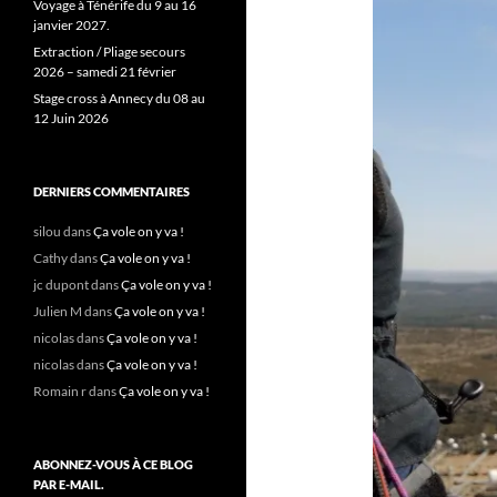
Voyage à Ténérife du 9 au 16
janvier 2027.
Extraction / Pliage secours
2026 – samedi 21 février
Stage cross à Annecy du 08 au
12 Juin 2026
DERNIERS COMMENTAIRES
silou
dans
Ça vole on y va !
Cathy
dans
Ça vole on y va !
jc dupont
dans
Ça vole on y va !
Julien M
dans
Ça vole on y va !
nicolas
dans
Ça vole on y va !
nicolas
dans
Ça vole on y va !
Romain r
dans
Ça vole on y va !
ABONNEZ-VOUS À CE BLOG
PAR E-MAIL.