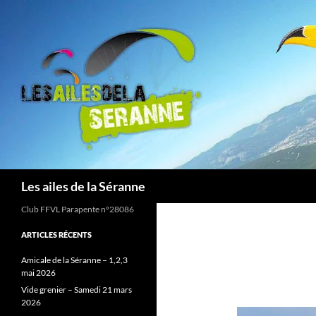
Aller
au
contenu
Recherche
Les ailes de la Séranne
Club FFVL Parapente n°28086
ARTICLES RÉCENTS
Amicale de la Séranne – 1,2,3
mai 2026
Vide grenier – Samedi 21 mars
2026