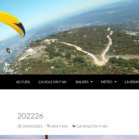
ACCUEIL
ÇA VOLE ON Y VA !
BALISES
MÉTÉO
LA SÉRA
202226
31/03/2021
854 × 641
ÇA VOLE ON Y VA !