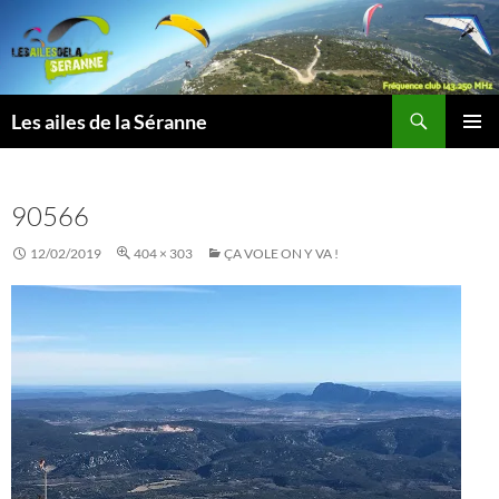
Aller
au
contenu
Recherche
Les ailes de la Séranne
MENU
PRINCI
90566
12/02/2019
404 × 303
ÇA VOLE ON Y VA !