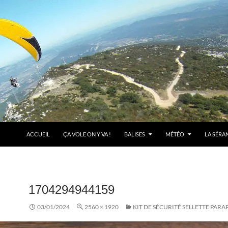
ACCUEIL
ÇA VOLE ON Y VA !
BALISES
MÉTÉO
LA SÉRA
1704294944159
03/01/2024
2560 × 1920
KIT DE SÉCURITÉ SELLETTE PARA