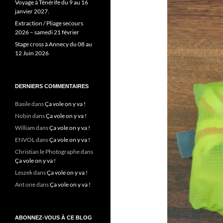
Voyage à Ténérife du 9 au 16
janvier 2027.
Extraction / Pliage secours
2026 – samedi 21 février
Stage cross à Annecy du 08 au
12 Juin 2026
DERNIERS COMMENTAIRES
Basile
dans
Ça vole on y va !
Nobin
dans
Ça vole on y va !
William
dans
Ça vole on y va !
ENVOL
dans
Ça vole on y va !
Christian le Photographe
dans
Ça vole on y va !
Leszek
dans
Ça vole on y va !
Ant one
dans
Ça vole on y va !
ABONNEZ-VOUS À CE BLOG