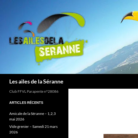
Aller
au
contenu
Recherche
Les ailes de la Séranne
Club FFVL Parapente n°28086
ARTICLES RÉCENTS
Amicale de la Séranne – 1,2,3
mai 2026
Vide grenier – Samedi 21 mars
2026