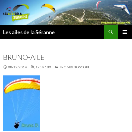
Aller
au
contenu
Recherche
Les ailes de la Séranne
MENU
PRINCI
BRUNO-AILE
08/12/2014
125 × 189
TROMBINOSCOPE