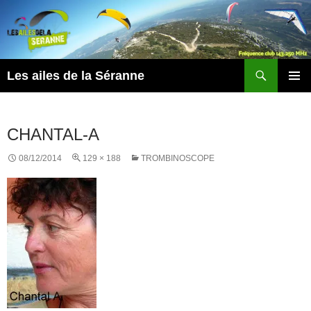
Aller
au
contenu
Recherche
Les ailes de la Séranne
MENU
PRINCI
CHANTAL-A
08/12/2014
129 × 188
TROMBINOSCOPE