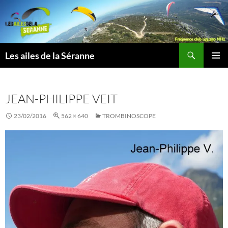
Aller
au
contenu
Recherche
Les ailes de la Séranne
MENU
PRINCI
JEAN-PHILIPPE VEIT
23/02/2016
562 × 640
TROMBINOSCOPE