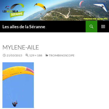
Aller
au
contenu
Recherche
Les ailes de la Séranne
MENU
PRINCI
MYLENE-AILE
21/03/2015
129 × 188
TROMBINOSCOPE