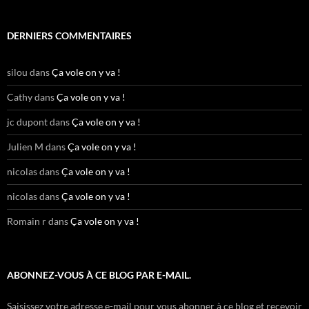
DERNIERS COMMENTAIRES
silou
dans
Ça vole on y va !
Cathy
dans
Ça vole on y va !
jc dupont
dans
Ça vole on y va !
Julien M
dans
Ça vole on y va !
nicolas
dans
Ça vole on y va !
nicolas
dans
Ça vole on y va !
Romain r
dans
Ça vole on y va !
ABONNEZ-VOUS À CE BLOG PAR E-MAIL.
Saisissez votre adresse e-mail pour vous abonner à ce blog et recevoir