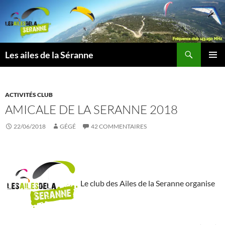
Aller
au
contenu
Recherche
Les ailes de la Séranne
MENU
PRINCI
ACTIVITÉS CLUB
AMICALE DE LA SERANNE 2018
22/06/2018
GÉGÉ
42 COMMENTAIRES
Le club des Ailes de la Seranne organise