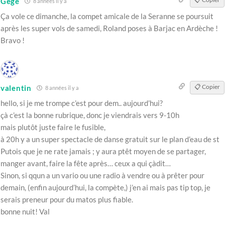
Gégé
8 années il y a
Ça vole ce dimanche, la compet amicale de la Seranne se poursuit
après les super vols de samedi, Roland poses à Barjac en Ardèche !
Bravo !
📋 Copier
valentin
8 années il y a
hello, si je me trompe c’est pour dem.. aujourd’hui?
çà c’est la bonne rubrique, donc je viendrais vers 9-10h
mais plutôt juste faire le fusible,
à 20h y a un super spectacle de danse gratuit sur le plan d’eau de st
Putois que je ne rate jamais ; y aura ptêt moyen de se partager,
manger avant, faire la fête après… ceux a qui çàdit…
Sinon, si qqun a un vario ou une radio à vendre ou à prêter pour
demain, (enfin aujourd’hui, la compète,) j’en ai mais pas tip top, je
serais preneur pour du matos plus fiable.
bonne nuit! Val