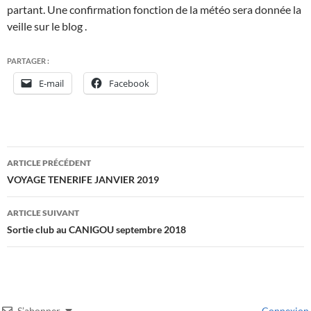
partant. Une confirmation fonction de la météo sera donnée la
veille sur le blog .
PARTAGER :
E-mail
Facebook
Navigation
ARTICLE PRÉCÉDENT
des
VOYAGE TENERIFE JANVIER 2019
articles
ARTICLE SUIVANT
Sortie club au CANIGOU septembre 2018
S’abonner
Connexion