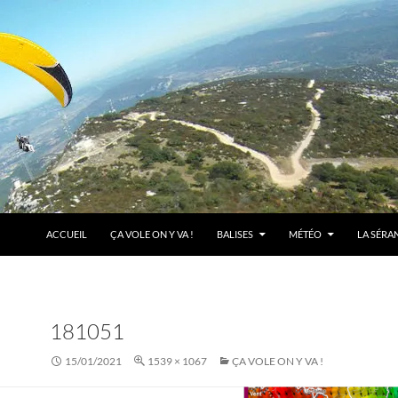
ACCUEIL
ÇA VOLE ON Y VA !
BALISES
MÉTÉO
LA SÉRA
181051
15/01/2021
1539 × 1067
ÇA VOLE ON Y VA !