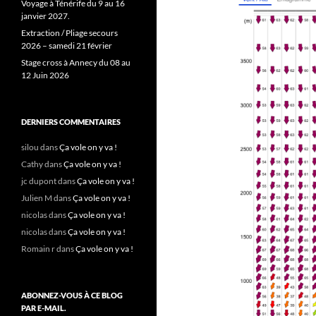
Voyage à Ténérife du 9 au 16
janvier 2027.
Extraction / Pliage secours
2026 – samedi 21 février
Stage cross à Annecy du 08 au
12 Juin 2026
DERNIERS COMMENTAIRES
silou
dans
Ça vole on y va !
Cathy
dans
Ça vole on y va !
jc dupont
dans
Ça vole on y va !
Julien M
dans
Ça vole on y va !
nicolas
dans
Ça vole on y va !
nicolas
dans
Ça vole on y va !
Romain r
dans
Ça vole on y va !
ABONNEZ-VOUS À CE BLOG
PAR E-MAIL.