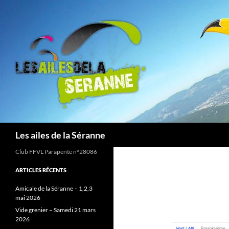
Aller
au
contenu
Recherche
Les ailes de la Séranne
Club FFVL Parapente n°28086
ARTICLES RÉCENTS
Amicale de la Séranne – 1,2,3
mai 2026
Vide grenier – Samedi 21 mars
2026