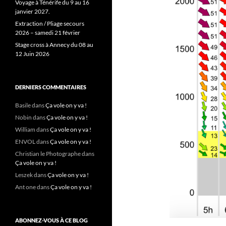
Voyage à Ténérife du 9 au 16
janvier 2027.
Extraction / Pliage secours
2026 – samedi 21 février
Stage cross à Annecy du 08 au
12 Juin 2026
DERNIERS COMMENTAIRES
Basile
dans
Ça vole on y va !
Nobin
dans
Ça vole on y va !
William
dans
Ça vole on y va !
ENVOL
dans
Ça vole on y va !
Christian le Photographe
dans
Ça vole on y va !
Leszek
dans
Ça vole on y va !
Ant one
dans
Ça vole on y va !
ABONNEZ-VOUS À CE BLOG