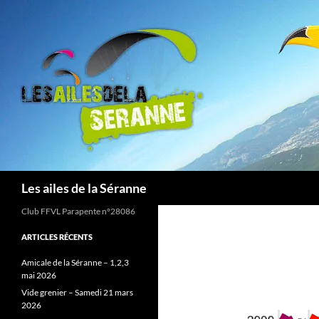
Aller
au
contenu
Recherche
Les ailes de la Séranne
Club FFVL Parapente n°28086
ARTICLES RÉCENTS
Amicale de la Séranne – 1,2,3
mai 2026
Vide grenier – Samedi 21 mars
2026