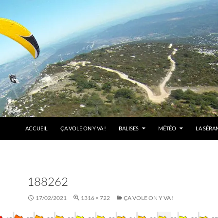
ACCUEIL
ÇA VOLE ON Y VA !
BALISES
MÉTÉO
LA SÉRA
188262
17/02/2021
1316 × 722
ÇA VOLE ON Y VA !