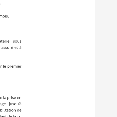
:
 mois,
tériel sous
, assuré et à
 le premier
 la prise en
age jusqu’à
obligation de
ndant de bord