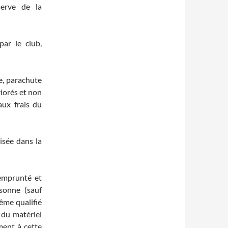
serve de la
par le club,
ue, parachute
riorés et non
aux frais du
lisée dans la
emprunté et
sonne (sauf
ême qualifié
 du matériel
ment à cette