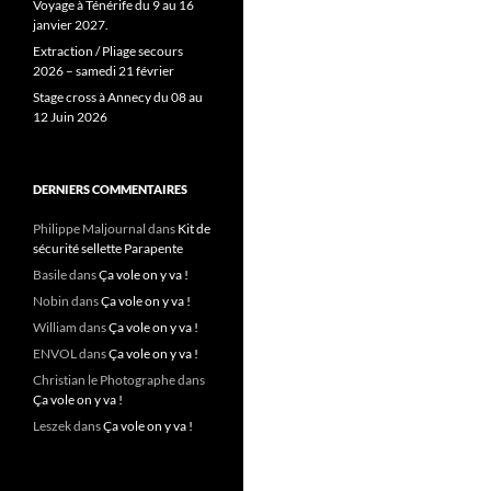
Voyage à Ténérife du 9 au 16
janvier 2027.
Extraction / Pliage secours
2026 – samedi 21 février
Stage cross à Annecy du 08 au
12 Juin 2026
DERNIERS COMMENTAIRES
Philippe Maljournal
dans
Kit de
sécurité sellette Parapente
Basile
dans
Ça vole on y va !
Nobin
dans
Ça vole on y va !
William
dans
Ça vole on y va !
ENVOL
dans
Ça vole on y va !
Christian le Photographe
dans
Ça vole on y va !
Leszek
dans
Ça vole on y va !