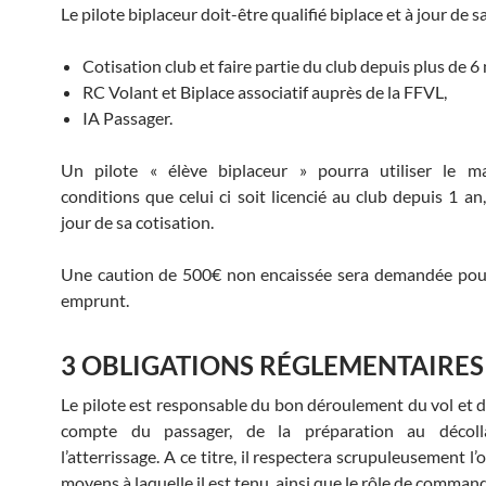
Le pilote biplaceur doit-être qualifié biplace et à jour de sa
Cotisation club et faire partie du club depuis plus de 6
RC Volant et Biplace associatif auprès de la FFVL,
IA Passager.
Un pilote « élève biplaceur » pourra utiliser le ma
conditions que celui ci soit licencié au club depuis 1 an
jour de sa cotisation.
Une caution de 500€ non encaissée sera demandée pour
emprunt.
3 OBLIGATIONS RÉGLEMENTAIRES
Le pilote est responsable du bon déroulement du vol et de
compte du passager, de la préparation au décoll
l’atterrissage. A ce titre, il respectera scrupuleusement l’
moyens à laquelle il est tenu, ainsi que le rôle de comma