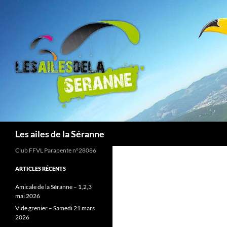
Aller
au
contenu
Recherche
Les ailes de la Séranne
Club FFVL Parapente n°28086
ARTICLES RÉCENTS
Amicale de la Séranne – 1,2,3
mai 2026
Vide grenier – Samedi 21 mars
2026