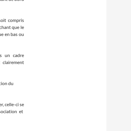
soit compris
achant que le
ue en bas ou
ns un cadre
t clairement
tion du
, celle-ci se
ociation et