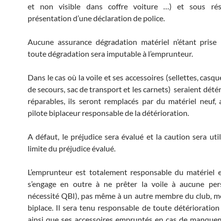
et non visible dans coffre voiture …) et sous ré
présentation d’une déclaration de police.
Aucune assurance dégradation matériel n’étant prise 
toute dégradation sera imputable à l’emprunteur.
Dans le cas où la voile et ses accessoires (sellettes, casq
de secours, sac de transport et les carnets) seraient dété
réparables, ils seront remplacés par du matériel neuf, 
pilote biplaceur responsable de la détérioration.
A défaut, le préjudice sera évalué et la caution sera uti
limite du préjudice évalué.
L’emprunteur est totalement responsable du matériel 
s’engage en outre à ne prêter la voile à aucune per
nécessité QBI), pas même à un autre membre du club, m
biplace. Il sera tenu responsable de toute détérioration
ainsi que ses accessoires empruntés en cas de manque