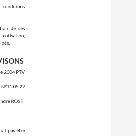
s conditions
tion de ses
 cotisation,
ipée.
VISONS
ée 2004 PTV
 N°11.05.22
 André ROSE
oit pas être