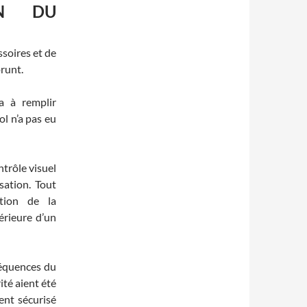
ON DU
ssoires et de
prunt.
a à remplir
ol n’a pas eu
trôle visuel
sation. Tout
tion de la
érieure d’un
séquences du
té aient été
ent sécurisé