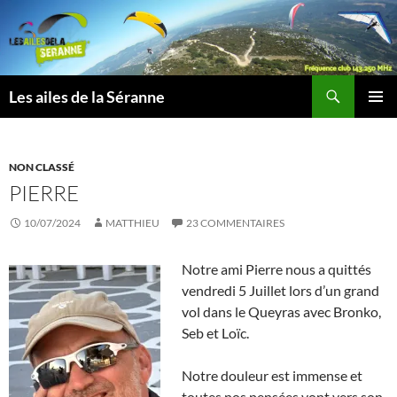
Aller
au
contenu
Recherche
Les ailes de la Séranne
MENU
PRINCI
NON CLASSÉ
PIERRE
10/07/2024
MATTHIEU
23 COMMENTAIRES
Notre ami Pierre nous a quittés
vendredi 5 Juillet lors d’un grand
vol dans le Queyras avec Bronko,
Seb et Loïc.
Notre douleur est immense et
toutes nos pensées vont vers son