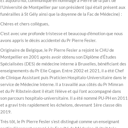
Et aujourd’hui, communiqué en hommage à Pierre de la part de
l’Université de Montpellier par son président (qui était présent aux
funérailles à St Gély ainsi que la doyenne de la Fac de Médecine) :
Chères et chers collègues,
C’est avec une profonde tristesse et beaucoup d’émotion que nous
avons appris le décès accidentel du Pr Pierre Fesler.
Originaire de Belgique, le Pr Pierre Fesler a rejoint le CHU de
Montpellier en 2001 après avoir obtenu son Diplôme d’Études
Spécialisées (DES) de médecine interne à Bruxelles, bénéficiant des
enseignements du Pr Elie Cogan. Entre 2002 et 2021, il a été Chef
de Clinique Assistant puis Praticien Hospitalo-Universitaire dans le
service de Médecine Interne. Il a travaillé aux côtés du Pr Mimran
et du Pr Ribstein dont il était l’élève et qui l’ont accompagné dans
son parcours hospitalo-universitaire. Il a été nommé PU-PH en 2011
et a gravi très rapidement les échelons, devenant 1ère classe dès
2019.
Très tôt, le Pr Pierre Fesler s’est distingué comme un enseignant