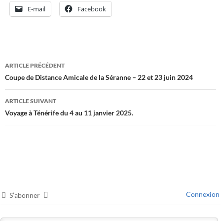
E-mail
Facebook
Navigation
ARTICLE PRÉCÉDENT
des
Coupe de Distance Amicale de la Séranne – 22 et 23 juin 2024
articles
ARTICLE SUIVANT
Voyage à Ténérife du 4 au 11 janvier 2025.
Connexion
S’abonner