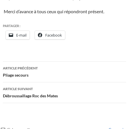
Merci d’avance à tous ceux qui répondront présent.
PARTAGER :
E-mail
Facebook
Navigation
ARTICLE PRÉCÉDENT
des
Pliage secours
articles
ARTICLE SUIVANT
Débroussaillage Roc des Mates