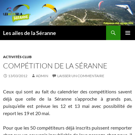
Aller
au
contenu
Recherche
Les ailes de la Séranne
MENU
PRINCI
ACTIVITÉS CLUB
COMPÉTITION DE LA SÉRANNE
13/03/2012
ADMIN
LAISSER UN COMMENTAIRE
Ceux qui sont au fait du calendrier des compétitions savent
déjà que celle de la Séranne s’approche à grands pas,
puisqu’elle est prévue les 12 et 13 mai avec possibilité de
report les 19 et 20 mai.
Pour que les 50 compétiteurs déjà inscrits puissent remporter
chez eux un souvenir inoubliable de leur passage chez nous, il