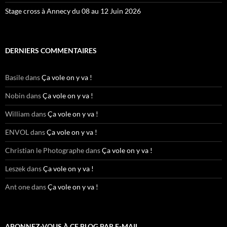
Stage cross à Annecy du 08 au 12 Juin 2026
DERNIERS COMMENTAIRES
Basile
dans
Ça vole on y va !
Nobin
dans
Ça vole on y va !
William
dans
Ça vole on y va !
ENVOL
dans
Ça vole on y va !
Christian le Photographe
dans
Ça vole on y va !
Leszek
dans
Ça vole on y va !
Ant one
dans
Ça vole on y va !
ABONNEZ-VOUS À CE BLOG PAR E-MAIL.