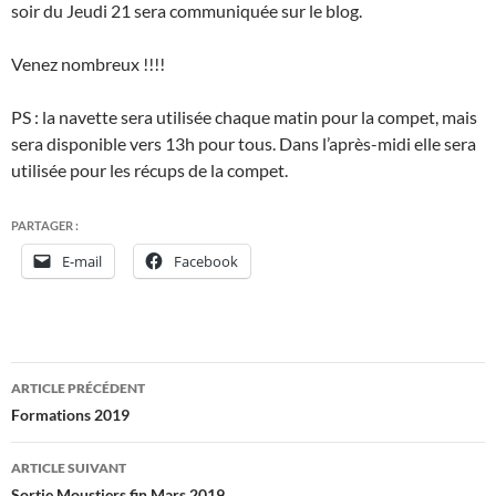
soir du Jeudi 21 sera communiquée sur le blog.
Venez nombreux !!!!
PS : la navette sera utilisée chaque matin pour la compet, mais
sera disponible vers 13h pour tous. Dans l’après-midi elle sera
utilisée pour les récups de la compet.
PARTAGER :
E-mail
Facebook
Navigation
ARTICLE PRÉCÉDENT
des
Formations 2019
articles
ARTICLE SUIVANT
Sortie Moustiers fin Mars 2019