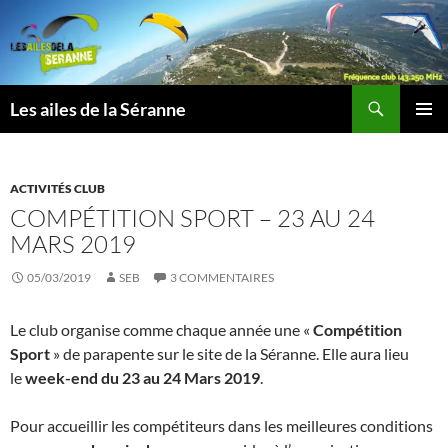
Aller
au
contenu
Recherche
Les ailes de la Séranne
MENU
PRINCI
ACTIVITÉS CLUB
COMPÉTITION SPORT – 23 AU 24
MARS 2019
05/03/2019
SEB
3 COMMENTAIRES
Le club organise comme chaque année une «
Compétition
Sport
» de parapente sur le site de la Séranne. Elle aura lieu
le
week-end du 23 au 24 Mars 2019
.
Pour accueillir les compétiteurs dans les meilleures conditions