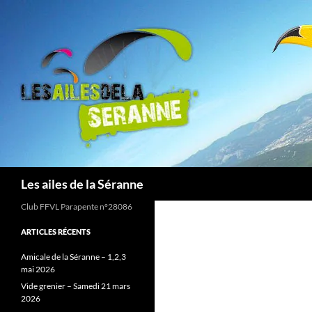
Aller
au
contenu
Recherche
Les ailes de la Séranne
Club FFVL Parapente n°28086
ARTICLES RÉCENTS
Amicale de la Séranne – 1,2,3
mai 2026
Vide grenier – Samedi 21 mars
2026