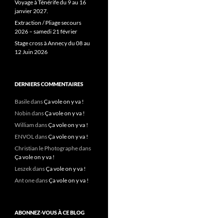
Voyage à Ténérife du 9 au 16
janvier 2027.
Extraction / Pliage secours
2026 – samedi 21 février
Stage cross à Annecy du 08 au
12 Juin 2026
DERNIERS COMMENTAIRES
Basile
dans
Ça vole on y va !
Nobin
dans
Ça vole on y va !
William
dans
Ça vole on y va !
ENVOL
dans
Ça vole on y va !
Christian le Photographe
dans
Ça vole on y va !
Leszek
dans
Ça vole on y va !
Ant one
dans
Ça vole on y va !
ABONNEZ-VOUS À CE BLOG