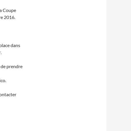
la Coupe
re 2016.
 place dans
.
x de prendre
ico.
ontacter