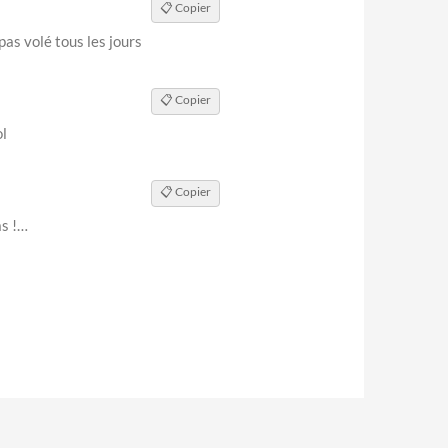
📋 Copier
pas volé tous les jours
📋 Copier
ol
📋 Copier
as !…