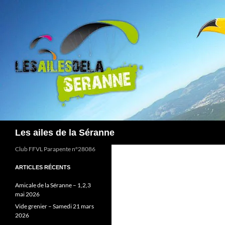
Aller
au
contenu
Recherche
Les ailes de la Séranne
Club FFVL Parapente n°28086
ARTICLES RÉCENTS
Amicale de la Séranne – 1,2,3
mai 2026
Vide grenier – Samedi 21 mars
2026