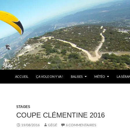
ACCUEIL
ÇA VOLE ON Y VA !
BALISES
MÉTÉO
LA SÉRA
STAGES
COUPE CLÉMENTINE 2016
19/08/2016
GÉGÉ
6 COMMENTAIRES