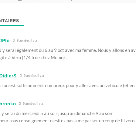
TAIRES
JPhi
9 années il y a
J’y serai également du 6 au 9 oct avec ma femme. Nous y allons en av
gîte à Vero (1/4 h de chez Momo) .
DidierS
9 années il y a
si on est suffisamment nombreux pour y aller avec un vehicule (et en b
bronko
9 années il y a
j y serai du mercredi 5 au soir jusqu au dimanche 9 au soir
pour tous renseignement n esitez pas a me passer un coup de fil zero