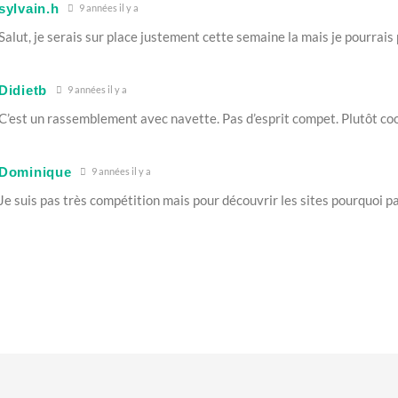
sylvain.h
9 années il y a
Salut, je serais sur place justement cette semaine la mais je pourrais 
Didietb
9 années il y a
C’est un rassemblement avec navette. Pas d’esprit compet. Plutôt co
Dominique
9 années il y a
Je suis pas très compétition mais pour découvrir les sites pourquoi p