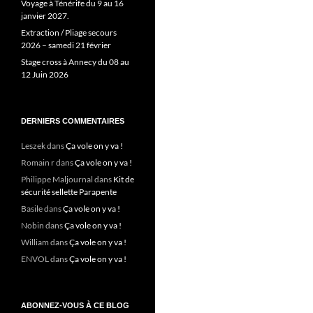
Voyage à Ténérife du 9 au 16
janvier 2027.
Extraction / Pliage secours
2026 – samedi 21 février
Stage cross à Annecy du 08 au
12 Juin 2026
DERNIERS COMMENTAIRES
Leszek
dans
Ça vole on y va !
Romain r
dans
Ça vole on y va !
Philippe Maljournal
dans
Kit de
sécurité sellette Parapente
Basile
dans
Ça vole on y va !
Nobin
dans
Ça vole on y va !
William
dans
Ça vole on y va !
ENVOL
dans
Ça vole on y va !
ABONNEZ-VOUS À CE BLOG