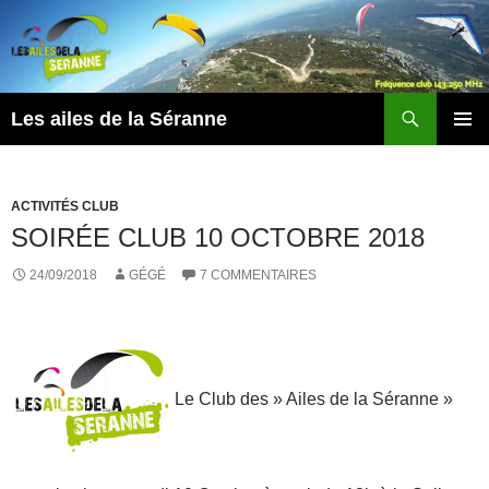
Aller
au
contenu
Recherche
Les ailes de la Séranne
MENU
PRINCI
ACTIVITÉS CLUB
SOIRÉE CLUB 10 OCTOBRE 2018
24/09/2018
GÉGÉ
7 COMMENTAIRES
Le Club des » Ailes de la Séranne »