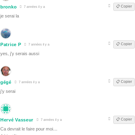
bronko
📋 Copier
7 années il y a
je serai la
Patrice P
📋 Copier
7 années il y a
yes, j’y serais aussi
gégé
📋 Copier
7 années il y a
j’y serai
Hervé Vasseur
📋 Copier
7 années il y a
Ca devrait le faire pour moi…