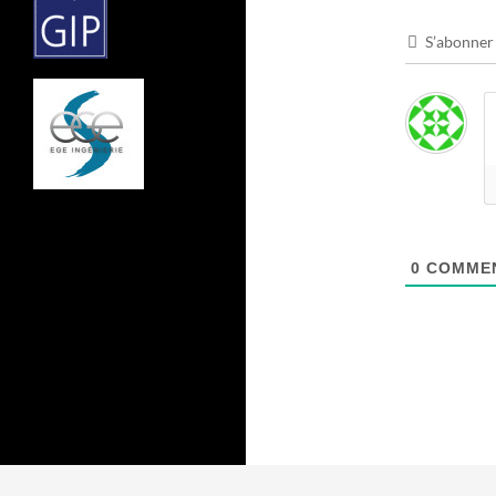
S’abonner
0
COMMEN