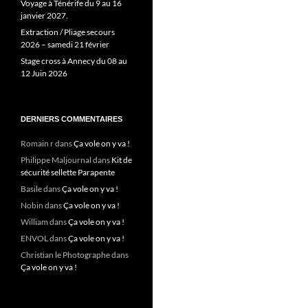
Voyage à Ténérife du 9 au 16
janvier 2027.
Extraction / Pliage secours
2026 – samedi 21 février
Stage cross à Annecy du 08 au
12 Juin 2026
DERNIERS COMMENTAIRES
Romain r
dans
Ça vole on y va !
Philippe Maljournal
dans
Kit de
sécurité sellette Parapente
Basile
dans
Ça vole on y va !
Nobin
dans
Ça vole on y va !
William
dans
Ça vole on y va !
ENVOL
dans
Ça vole on y va !
Christian le Photographe
dans
Ça vole on y va !