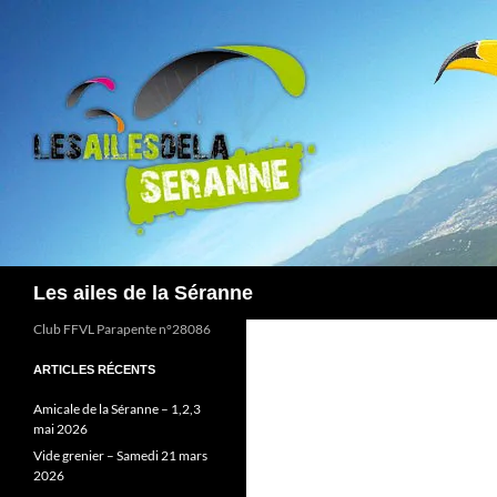
Aller
au
contenu
Recherche
Les ailes de la Séranne
Club FFVL Parapente n°28086
ARTICLES RÉCENTS
Amicale de la Séranne – 1,2,3
mai 2026
Vide grenier – Samedi 21 mars
2026