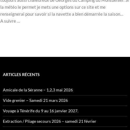
toujours aussi chaleureux de Georges du Camping du Montdenier. Si
la météo le permet je mets une options sur ce site et me
renseignerai pour savoir si la navette a bien démarrée la saison…
A suivre …
ARTICLES RÉCENTS
Amicale de la Séranne – 1,2,3 mai 2026
Vide grenier – Samedi 21 mars 2026
Voyage à Ténérife du 9 au 16 janvier 2027.
Extraction / Pliage secours 2026 – samedi 21 février