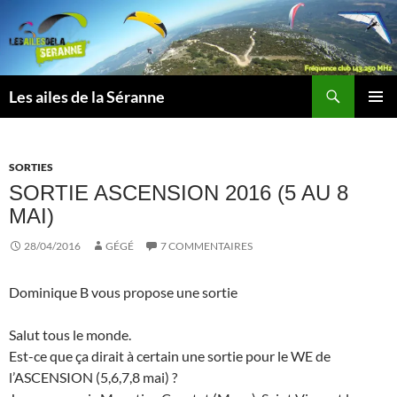
Aller
au
contenu
Recherche
Les ailes de la Séranne
MENU
PRINCI
SORTIES
SORTIE ASCENSION 2016 (5 AU 8
MAI)
28/04/2016
GÉGÉ
7 COMMENTAIRES
Dominique B vous propose une sortie
Salut tous le monde.
Est-ce que ça dirait à certain une sortie pour le WE de
l’ASCENSION (5,6,7,8 mai) ?