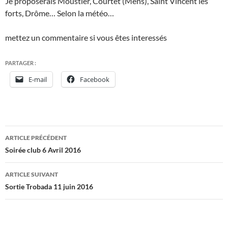
Je proposerais Moustier, Courtet (Mens), Saint Vincent les
forts, Drôme… Selon la météo…
mettez un commentaire si vous êtes interessés
PARTAGER :
E-mail
Facebook
Navigation
ARTICLE PRÉCÉDENT
des
Soirée club 6 Avril 2016
articles
ARTICLE SUIVANT
Sortie Trobada 11 juin 2016