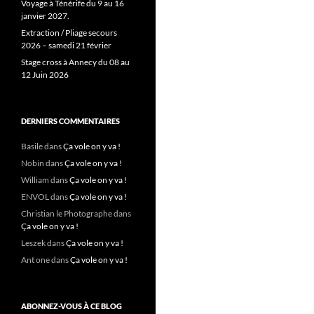
Voyage à Ténérife du 9 au 16
janvier 2027.
Extraction / Pliage secours
2026 – samedi 21 février
Stage cross à Annecy du 08 au
12 Juin 2026
DERNIERS COMMENTAIRES
Basile
dans
Ça vole on y va !
Nobin
dans
Ça vole on y va !
William
dans
Ça vole on y va !
ENVOL
dans
Ça vole on y va !
Christian le Photographe
dans
Ça vole on y va !
Leszek
dans
Ça vole on y va !
Ant one
dans
Ça vole on y va !
ABONNEZ-VOUS À CE BLOG