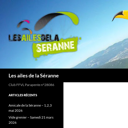
Aller
au
contenu
Recherche
Les ailes de la Séranne
Club FFVL Parapente n°28086
ARTICLES RÉCENTS
Amicale de la Séranne – 1,2,3
mai 2026
Vide grenier – Samedi 21 mars
2026