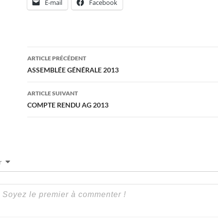
E-mail
Facebook
Navigation
ARTICLE PRÉCÉDENT
des
ASSEMBLÉE GÉNÉRALE 2013
articles
ARTICLE SUIVANT
COMPTE RENDU AG 2013
r