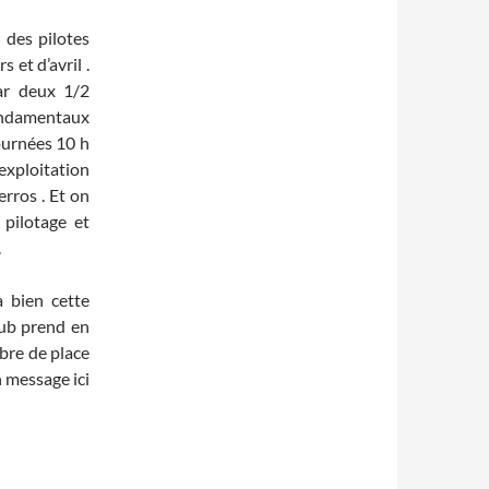
 des pilotes
 et d’avril .
par deux 1/2
fondamentaux
journées 10 h
exploitation
rros . Et on
 pilotage et
.
bien cette
club prend en
bre de place
n message ici