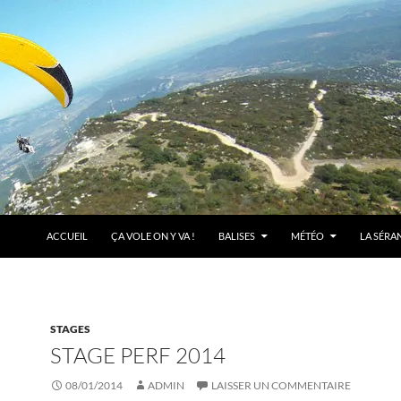
ACCUEIL
ÇA VOLE ON Y VA !
BALISES
MÉTÉO
LA SÉRA
STAGES
STAGE PERF 2014
08/01/2014
ADMIN
LAISSER UN COMMENTAIRE