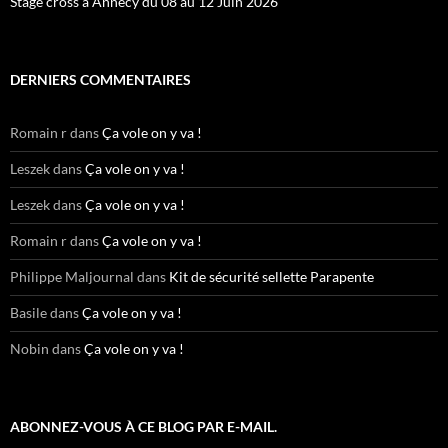
Stage cross à Annecy du 08 au 12 Juin 2026
DERNIERS COMMENTAIRES
Romain r
dans
Ça vole on y va !
Leszek
dans
Ça vole on y va !
Leszek
dans
Ça vole on y va !
Romain r
dans
Ça vole on y va !
Philippe Maljournal
dans
Kit de sécurité sellette Parapente
Basile
dans
Ça vole on y va !
Nobin
dans
Ça vole on y va !
ABONNEZ-VOUS À CE BLOG PAR E-MAIL.