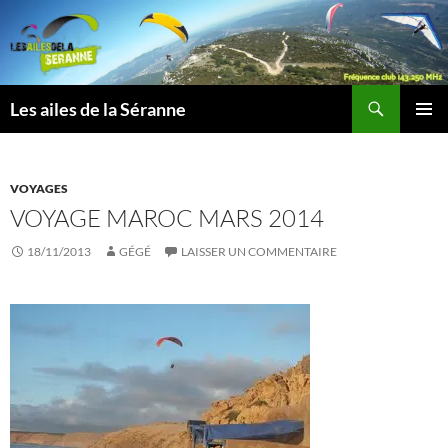
Aller
au
contenu
Recherche
Les ailes de la Séranne
MENU
PRINCI
VOYAGES
VOYAGE MAROC MARS 2014
18/11/2013
GÉGÉ
LAISSER UN COMMENTAIRE