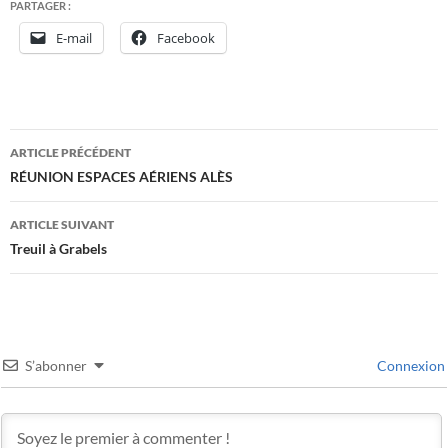
PARTAGER :
E-mail
Facebook
Navigation
ARTICLE PRÉCÉDENT
des
RÉUNION ESPACES AÉRIENS ALÈS
articles
ARTICLE SUIVANT
Treuil à Grabels
S’abonner
Connexion