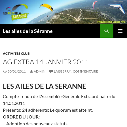
Aller
au
contenu
Recherche
Les ailes de la Séranne
MENU
PRINCI
ACTIVITÉS CLUB
AG EXTRA 14 JANVIER 2011
30/01/2011
ADMIN
LAISSER UN COMMENTAIRE
LES AILES DE LA SERANNE
Compte-rendu de l’Assemblée Générale Extraordinaire du
14.01.2011
Présents: 24 adhérents: Le quorum est atteint.
ORDRE DU JOUR:
– Adoption des nouveaux statuts