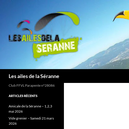
Aller
au
contenu
Recherche
Les ailes de la Séranne
Club FFVL Parapente n°28086
ARTICLES RÉCENTS
Amicale de la Séranne – 1,2,3
mai 2026
Vide grenier – Samedi 21 mars
2026