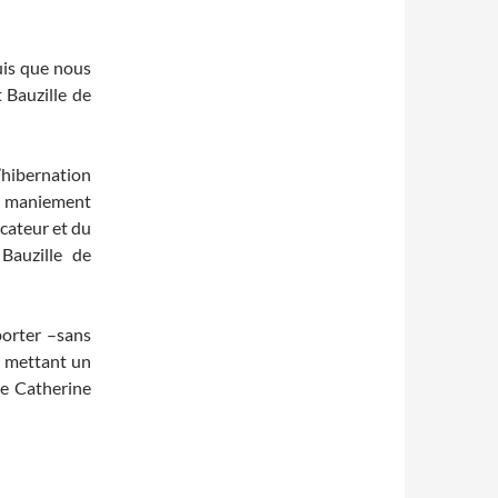
uis que nous
t Bauzille de
’hibernation
de maniement
écateur et du
Bauzille de
porter –sans
en mettant un
ue Catherine