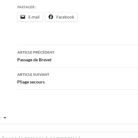
PARTAGER :
E-mail
Facebook
Navigation
ARTICLE PRÉCÉDENT
des
Passage de Brevet
articles
ARTICLE SUIVANT
Pliage secours
r