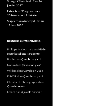
Voyage à Ténérife du 9 au 16
janvier 2027.
Extraction / Pliage secours
2026 – samedi 21 février
Stage cross à Annecy du 08 au
12 Juin 2026
DERNIERS COMMENTAIRES
Philippe Maljournal
dans
Kit de
sécurité sellette Parapente
Basile
dans
Ça vole on y va !
Nobin
dans
Ça vole on y va !
William
dans
Ça vole on y va !
ENVOL
dans
Ça vole on y va !
Christian le Photographe
dans
Ça vole on y va !
Leszek
dans
Ça vole on y va !