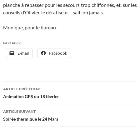
planche à repasser pour les secours trop chiffonnés, et, sur les
conseils d’Olivier, le dératiseur… sait-on jamais.
Monique, pour le bureau.
PARTAGER :
E-mail
Facebook
Navigation
ARTICLE PRÉCÉDENT
des
Animation GPS du 18 février
articles
ARTICLE SUIVANT
Soirée thermique le 24 Mars