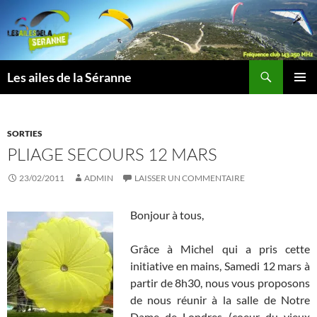
Aller
au
contenu
Recherche
Les ailes de la Séranne
MENU
PRINCI
SORTIES
PLIAGE SECOURS 12 MARS
23/02/2011
ADMIN
LAISSER UN COMMENTAIRE
Bonjour à tous,
Grâce à Michel qui a pris cette
initiative en mains, Samedi 12 mars à
partir de 8h30, nous vous proposons
de nous réunir à la salle de Notre
Dame de Londres (coeur du vieux