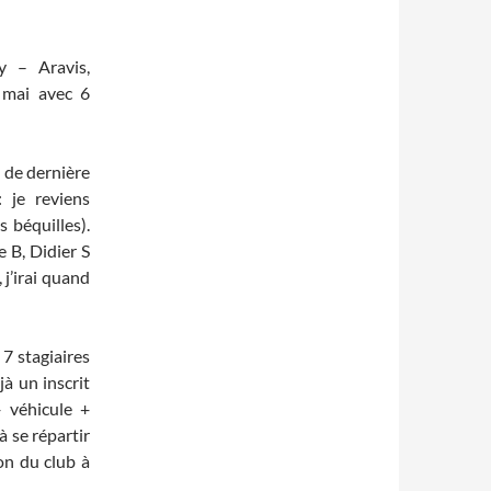
y – Aravis,
 mai avec 6
t de dernière
 je reviens
s béquilles).
e B, Didier S
 j’irai quand
 7 stagiaires
jà un inscrit
+ véhicule +
à se répartir
ion du club à