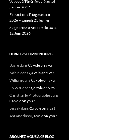
Voyage à Ténérife du 9 au 16
janvier 2027.
Extraction / Pliage secours
2026 – samedi 21 février
Stage cross à Annecy du 08 au
12 Juin 2026
DERNIERS COMMENTAIRES
Basile
dans
Ça vole on y va !
Nobin
dans
Ça vole on y va !
William
dans
Ça vole on y va !
ENVOL
dans
Ça vole on y va !
Christian le Photographe
dans
Ça vole on y va !
Leszek
dans
Ça vole on y va !
Ant one
dans
Ça vole on y va !
ABONNEZ-VOUS À CE BLOG