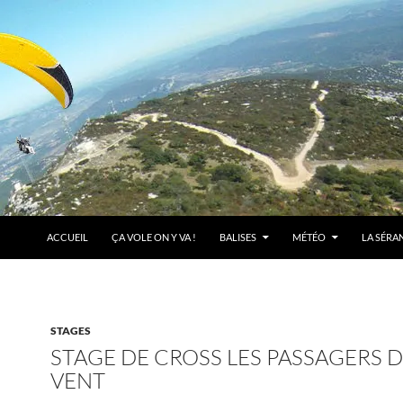
ACCUEIL
ÇA VOLE ON Y VA !
BALISES
MÉTÉO
LA SÉRA
STAGES
STAGE DE CROSS LES PASSAGERS 
VENT