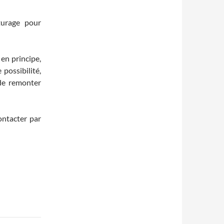
turage pour
 en principe,
 possibilité,
 de remonter
ontacter par