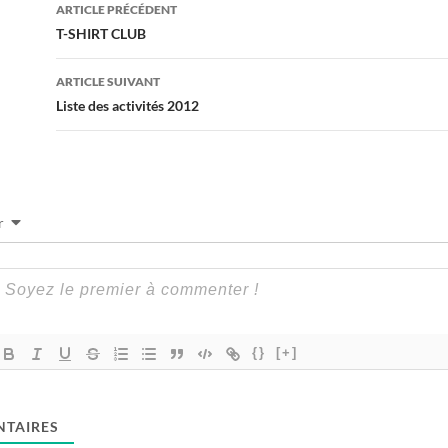
Navigation
ARTICLE PRÉCÉDENT
des
T-SHIRT CLUB
articles
ARTICLE SUIVANT
Liste des activités 2012
r
{}
[+]
TAIRES