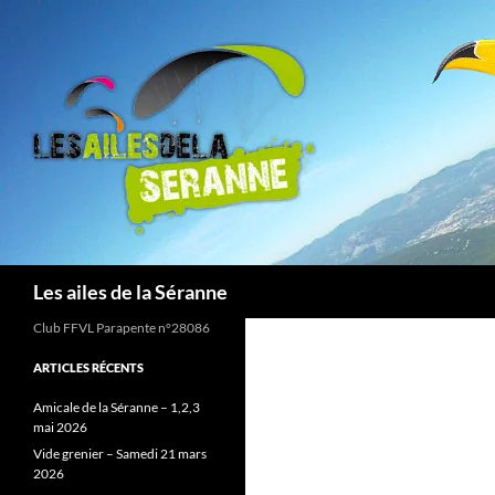
Aller
au
contenu
Recherche
Les ailes de la Séranne
Club FFVL Parapente n°28086
ARTICLES RÉCENTS
Amicale de la Séranne – 1,2,3
mai 2026
Vide grenier – Samedi 21 mars
2026