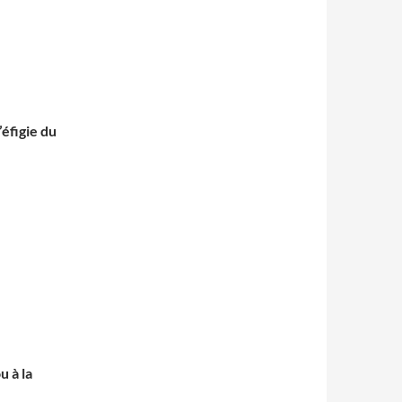
l’éfigie du
 à la