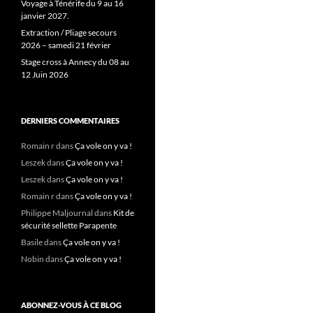
Voyage à Ténérife du 9 au 16
janvier 2027.
Extraction / Pliage secours
2026 – samedi 21 février
Stage cross à Annecy du 08 au
12 Juin 2026
DERNIERS COMMENTAIRES
Romain r
dans
Ça vole on y va !
Leszek
dans
Ça vole on y va !
Leszek
dans
Ça vole on y va !
Romain r
dans
Ça vole on y va !
Philippe Maljournal
dans
Kit de
sécurité sellette Parapente
Basile
dans
Ça vole on y va !
Nobin
dans
Ça vole on y va !
ABONNEZ-VOUS À CE BLOG