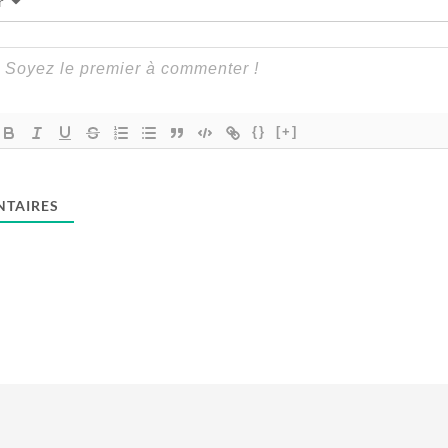
r
{}
[+]
TAIRES