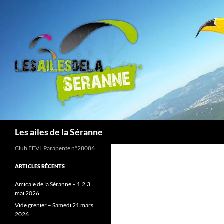
Aller
au
contenu
Recherche
Les ailes de la Séranne
Club FFVL Parapente n°28086
ARTICLES RÉCENTS
Amicale de la Séranne – 1,2,3
mai 2026
Vide grenier – Samedi 21 mars
2026