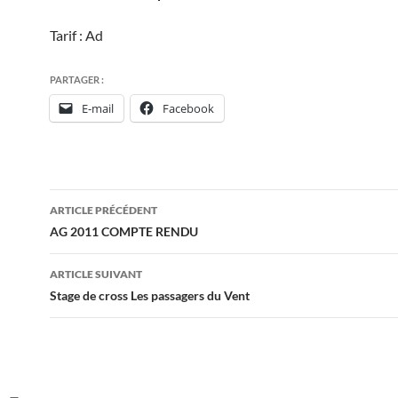
Tarif : Ad
PARTAGER :
E-mail
Facebook
Navigation
ARTICLE PRÉCÉDENT
des
AG 2011 COMPTE RENDU
articles
ARTICLE SUIVANT
Stage de cross Les passagers du Vent